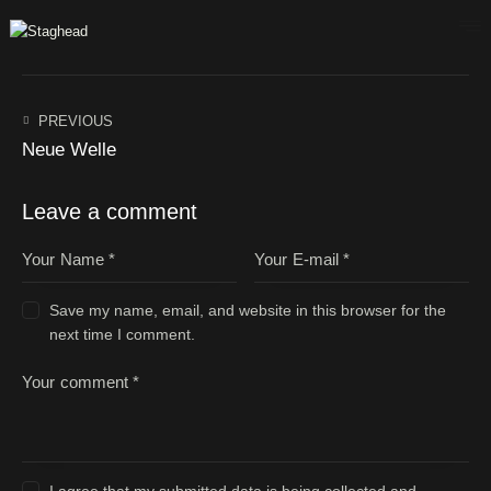
HOME
PREVIOUS
Neue Welle
LEISTUNGEN
ANFAHRT
Leave a comment
KONTAKT
IMPRESSUM
Save my name, email, and website in this browser for the
next time I comment.
I agree that my submitted data is being collected and