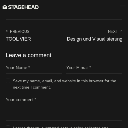
HOME
PREVIOUS
NEXT
TOOL VIER
Design und Visualisierung
LEISTUNGEN
ANFAHRT
Leave a comment
KONTAKT
IMPRESSUM
Save my name, email, and website in this browser for the
next time I comment.
I agree that my submitted data is being collected and